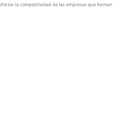
reforzar la competitividad de las empresas que forman
mente para disfrutar de un merecido descanso.