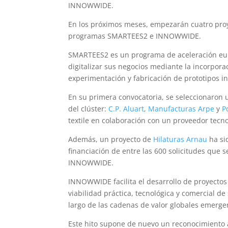
INNOWWIDE.
En los próximos meses, empezarán cuatro proye
programas SMARTEES2 e INNOWWIDE.
SMARTEES2 es un programa de aceleración eur
digitalizar sus negocios mediante la incorporac
experimentación y fabricación de prototipos i
En su primera convocatoria, se seleccionaron u
del clúster:
C.P. Aluart
,
Manufacturas Arpe
y
Po
textile en colaboración con un proveedor tecno
Además, un proyecto de
Hilaturas Arnau
ha si
financiación de entre las 600 solicitudes que 
INNOWWIDE.
INNOWWIDE facilita el desarrollo de proyectos d
viabilidad práctica, tecnológica y comercial d
largo de las cadenas de valor globales emerge
Este hito supone de nuevo un reconocimiento a