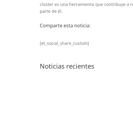
clúster es una herramienta que contribuye a 
parte de él.
Comparte esta noticia:
[et_social_share_custom]
Noticias recientes
El equipo de Tèxtils.CAT se marcha oficial