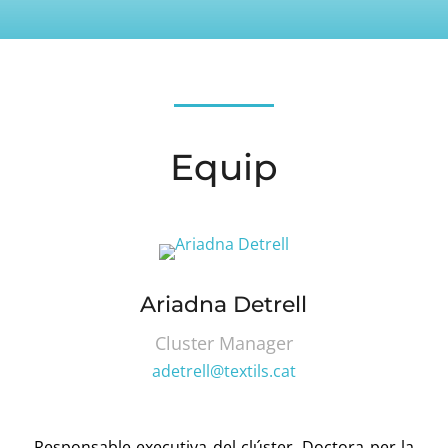
Equip
Ariadna Detrell
Cluster Manager
adetrell@textils.cat
Responsable executiva del clúster.
Doctora per la