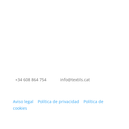
El aprendizaje continuo es clave para ofrecer
el mejor apoyo a nuestros socios.
+34 608 864 754
info@textils.cat
© 2022 AEI Tèxtils – Todos los derechos reservados –
Aviso legal
–
Política de privacidad
–
Política de
cookies