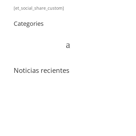
[et_social_share_custom]
Categories
Noticias recientes
El equipo de Tèxtils.CAT se marcha
oficialmente para disfrutar de un merecido
descanso.